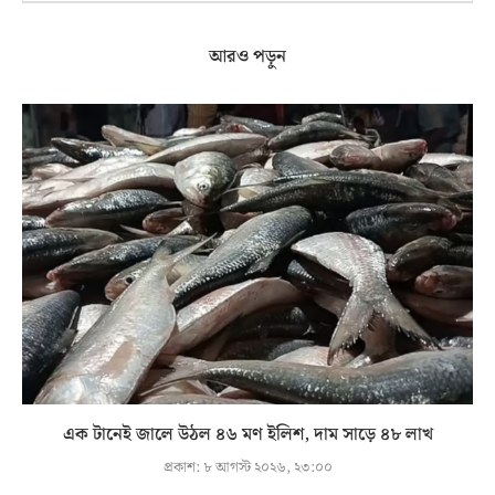
আরও পড়ুন
এক টানেই জালে উঠল ৪৬ মণ ইলিশ, দাম সাড়ে ৪৮ লাখ
প্রকাশ:
৮ আগস্ট ২০২৬, ২৩:০০