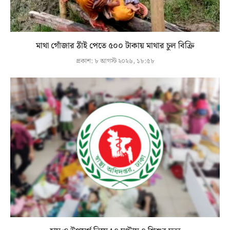
মাথা গোঁজার ঠাঁই পেতে ৫০০ টাকায় মাথার চুল বিক্রি
প্রকাশ:
৮ আগস্ট ২০২৬, ১৮:৫৮