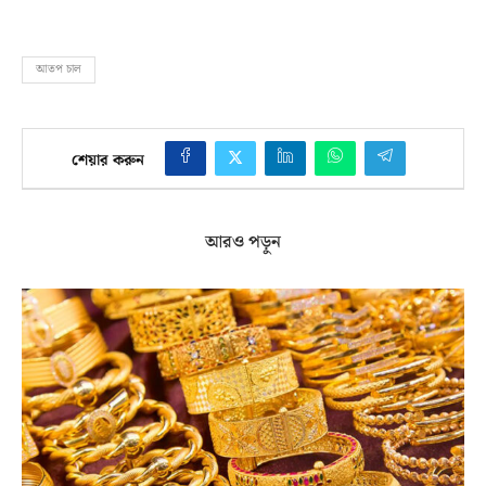
আতপ চাল
শেয়ার করুন
আরও পড়ুন