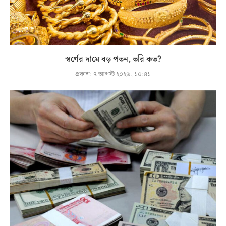
স্বর্ণের দামে বড় পতন, ভরি কত?
প্রকাশ:
৭ আগস্ট ২০২৬, ১০:৪১