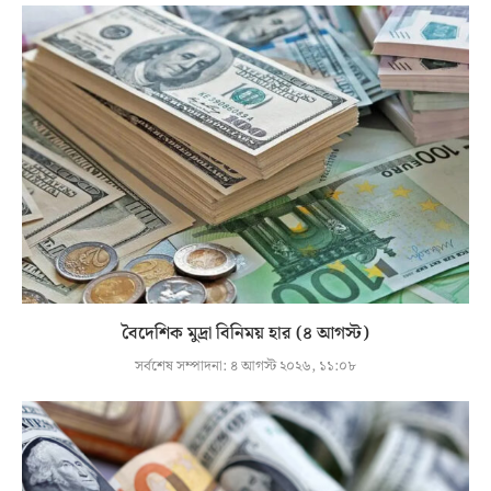
বৈদেশিক মুদ্রা বিনিময় হার (৪ আগস্ট)
সর্বশেষ সম্পাদনা:
৪ আগস্ট ২০২৬, ১১:০৮