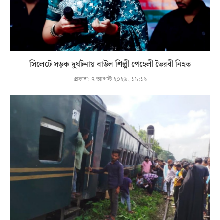
সিলেটে সড়ক দুর্ঘটনায় বাউল শিল্পী পেহেলী ভৈরবী নিহত
প্রকাশ:
৭ আগস্ট ২০২৬, ১৮:১২