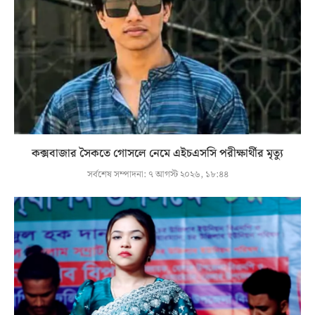
কক্সবাজার সৈকতে গোসলে নেমে এইচএসসি পরীক্ষার্থীর মৃত্যু
সর্বশেষ সম্পাদনা:
৭ আগস্ট ২০২৬, ১৮:৪৪