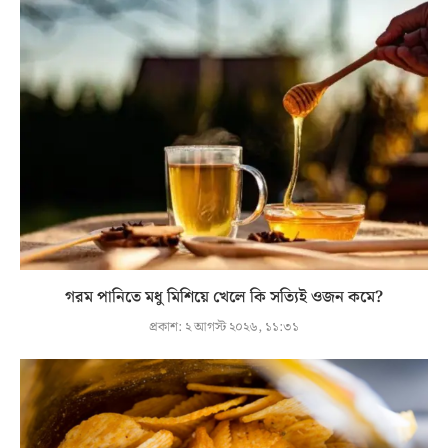
গরম পানিতে মধু মিশিয়ে খেলে কি সত্যিই ওজন কমে?
প্রকাশ:
২ আগস্ট ২০২৬, ১১:৩১