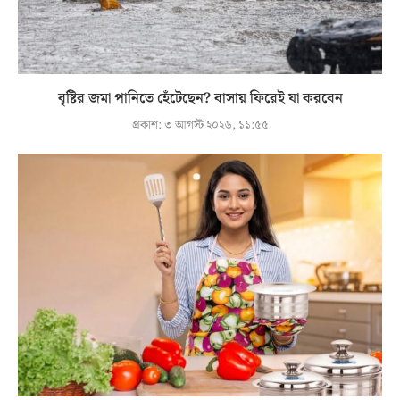
বৃষ্টির জমা পানিতে হেঁটেছেন? বাসায় ফিরেই যা করবেন
প্রকাশ:
৩ আগস্ট ২০২৬, ১১:৫৫