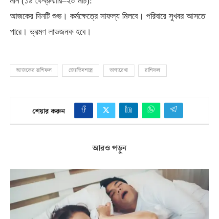
মীন
(
১৯ ফেব্রুয়ারি–২০ মার্চ
):
আজকের দিনটি শুভ। কর্মক্ষেত্রে সাফল্য মিলবে। পরিবারে সুখবর আসতে
পারে। ভ্রমণ লাভজনক হবে।
আজকের রাশিফল
জ্যোতিষশাস্ত্র
ভাগ্যরেখা
রাশিফল
শেয়ার করুন
আরও পড়ুন