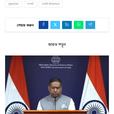
যুক্তরাজ্যে
সংকট
সবজি-কাঁচামালের
শেয়ার করুন
আরও পড়ুন