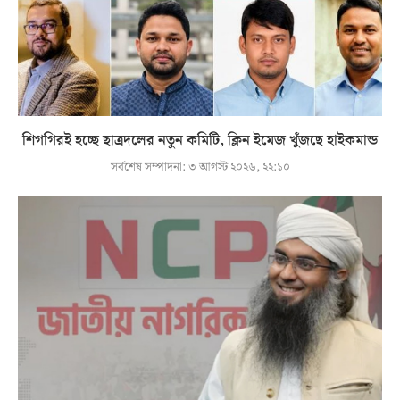
শিগগিরই হচ্ছে ছাত্রদলের নতুন কমিটি, ক্লিন ইমেজ খুঁজছে হাইকমান্ড
সর্বশেষ সম্পাদনা:
৩ আগস্ট ২০২৬, ২২:১০