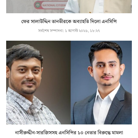
ফের সালাউদ্দিন তানভীরকে অব্যাহতি দিলো এনসিপি
সর্বশেষ সম্পাদনা:
১ আগস্ট ২০২৬, ১৮:২৭
নাসীরুদ্দীন-সারজিসসহ এনসিপির ১০ নেতার বিরুদ্ধে মামলা