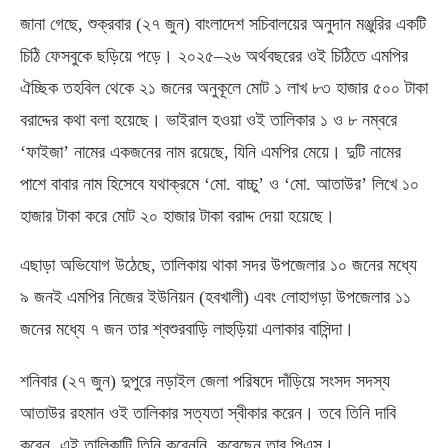
জানা গেছে
,
শুক্রবার
(
২৭ জুন
)
বাংলাদেশ সচিবালয়ের অনুদান মঞ্জুরির একটি
চিঠি ফেসবুকে ছড়িয়ে পড়ে। ২০২৫
–
২৬ অর্থবছরের ওই চিঠিতে এমপির
ঐচ্ছিক তহবিল থেকে ২১ জনের অনুকূলে মোট ১ লাখ ৮৩ হাজার ৫০০ টাকা
বরাদ্দের কথা বলা হয়েছে। ভাইরাল হওয়া ওই তালিকার ১ ও ৮ নম্বরে
‘ফাইজা’ নামের একজনের নাম রয়েছে
,
যিনি এমপির মেয়ে। দুটি নামের
পাশে বাবার নাম হিসেবে যথাক্রমে ‘মো
.
বাচ্চু’ ও ‘মো
.
আতাউর’ লিখে ১০
হাজার টাকা করে মোট ২০ হাজার টাকা বরাদ্দ দেয়া হয়েছে।
এছাড়া অভিযোগ উঠেছে
,
তালিকায় থাকা সদর উপজেলার ১০ জনের মধ্যে
৯ জনই এমপির নিজের ইউনিয়ন
(
হবখালী
)
এবং লোহাগড়া উপজেলার ১১
জনের মধ্যে ৭ জন তার শ্বশুরবাড়ি লাহুড়িয়া এলাকার বাসিন্দা।
শনিবার
(
২৭ জুন
)
দুপুরে নড়াইল জেলা পরিষদে দাঁড়িয়ে সংসদ সদস্য
আতাউর রহমান ওই তালিকার সত্যতা স্বীকার করেন। তবে তিনি দাবি
করেন
,
এই তালিকাটি তিনি করেননি
,
করেছেন তার পিএস।