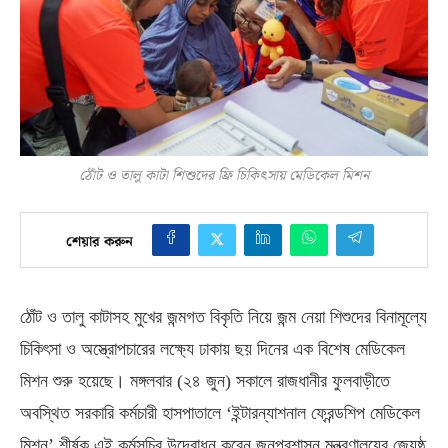
ঠোঁট ও তালু কাটা শিশুদের ফ্রি চিকিৎসায় মেডিকেল মিশন
শেয়ার করুন
ঠোঁট ও তালু কাটাসহ মুখের জন্মগত বিকৃতি নিয়ে জন্ম নেয়া শিশুদের বিনামূল্যে
চিকিৎসা ও অস্ত্রোপচারের লক্ষ্যে ঢাকায় ছয় দিনের এক বিশেষ মেডিকেল
মিশন
শুরু
হয়েছে। মঙ্গলবার
(
২৪ জুন
)
সকালে রাজধানীর ফুলবাড়ীতে
অবস্থিত সরকারি কর্মচারী হাসপাতালে ‘ইন্টারন্যাশনাল ফ্রেন্ডশিপ মেডিকেল
মিশন’ শীর্ষক এই
কর্মসূচির
উদ্বোধন করেন জনপ্রশাসন মন্ত্রণালয়ের জ্যেষ্ঠ