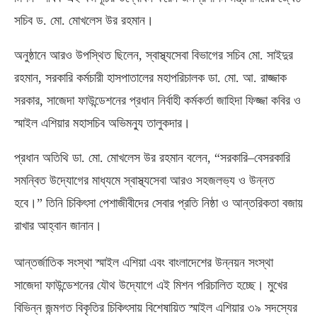
সচিব ড
.
মো
.
মোখলেস উর রহমান।
অনুষ্ঠানে আরও উপস্থিত ছিলেন
,
স্বাস্থ্যসেবা বিভাগের সচিব মো
.
সাইদুর
রহমান
,
সরকারি কর্মচারী হাসপাতালের মহাপরিচালক ডা
.
মো
.
আ
.
রাজ্জাক
সরকার
,
সাজেদা ফাউন্ডেশনের প্রধান নির্বাহী কর্মকর্তা জাহিদা ফিজ্জা কবির ও
স্মাইল এশিয়ার মহাসচিব অভিমন্যু তালুকদার।
প্রধান অতিথি ডা
.
মো
.
মোখলেস উর রহমান বলেন
, “
সরকারি
–
বেসরকারি
সমন্বিত উদ্যোগের মাধ্যমে স্বাস্থ্যসেবা আরও সহজলভ্য ও উন্নত
হবে।” তিনি চিকিৎসা পেশাজীবীদের সেবার প্রতি নিষ্ঠা ও আন্তরিকতা বজায়
রাখার আহ্বান জানান।
আন্তর্জাতিক সংস্থা স্মাইল এশিয়া এবং বাংলাদেশের উন্নয়ন সংস্থা
সাজেদা ফাউন্ডেশনের যৌথ উদ্যোগে এই মিশন পরিচালিত হচ্ছে।
মুখের
বিভিন্ন জন্মগত বিকৃতির চিকিৎসায় বিশেষায়িত স্মাইল এশিয়ার ৩৯ সদস্যের