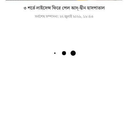
৩ শর্তে লাইসেন্স ফিরে পেল আদ্-দ্বীন হাসপাতাল
সর্বশেষ সম্পাদনা:
২৭ জুলাই ২০২৬, ১৮:৫৩