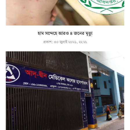
হাম সন্দেহে আরও ৪ জনের মৃত্যু
প্রকাশ:
৩০ জুলাই ২০২৬, ২২:২২