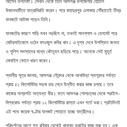
আসেন উপদেষ্টা। সেখান থেকে তিনি আশুগঞ্জ উপজেলার হোটেল
উজানভাটিতে যাত্রাবিরতি করেন। পরে বাহাদুরপুর এলাকায় পৌঁছাতেই তীব্র
যানজটে আটকা পড়েন তিনি।
যানজটের কারণে গাড়ি যখন নড়ছিল না
,
তখনই সানগ্লাস ও হেলমেট পরে
মোটরসাইকেলে ওঠেন ফাওজুল কবির খান। এ দৃশ্য দেখে উপস্থিত জনতা
ও পুলিশ সদস্যদের মধ্যে কৌতূহল ছড়িয়ে পড়ে। অনেকে সেই মুহূর্ত
মোবাইল ফোনে ধারণ করেন।
স্থানীয় সূত্র জানায়
,
আশুগঞ্জ নৌবন্দর থেকে আখাউড়া স্থলবন্দর পর্যন্ত
প্রায় ৫১ কিলোমিটার সড়ক চার লেনে উন্নীত করার কাজ চলছে। তবে
কাজের অগ্রগতি অত্যন্ত ধীর। ফলে আশুগঞ্জ গোলচত্বর থেকে সরাইল
–
বিশ্বরোড পর্যন্ত প্রায় ১২ কিলোমিটার রাস্তা এখন গর্তে ভরা। প্রতিদিনই
এই পথে কয়েক ঘণ্টার যানজট পোহাতে হচ্ছে যাত্রীদের।
পরিদর্শনের আগে গত রবিবার থেকেই খানাখন্দ ভরাটের কাজ শুরু হয়। এক