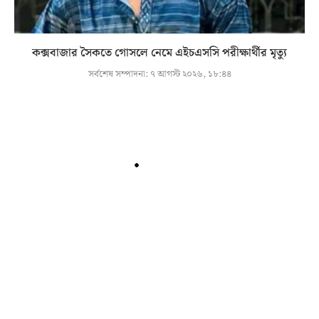
কক্সবাজার সৈকতে গোসলে নেমে এইচএসসি পরীক্ষার্থীর মৃত্যু
সর্বশেষ সম্পাদনা:
৭ আগস্ট ২০২৬, ১৮:৪৪