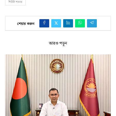
শিউলি শবনম
শেয়ার করুন
আরও পড়ুন