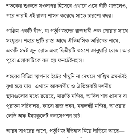
শতকের শুরুতে সওদাগর হিসেবে এখানে এসে ঘাঁটি গাড়লেও
,
পরে তারাই এই রাজ্য শাসন করেছে সাড়ে চারশো বছর।
পাঞ্জিম একটি দ্বীপ
,
যা পর্তুগিজদের রাজধানী ওল্ড গোয়ার সাথে
সংযুক্ত। শহরে দু
‘
টি রাস্তা আছে ঐতিহাসিক তারিখের নামে
,
একটি ১৮ই জুন রোড এবং দ্বিতীয়টি ৩১শে জানুয়ারি রোড। আর
পুরো এলাকাটিকে বলা হয় ফনটেইনহাস।
শহরের বিভিন্ন স্থাপনার ইটের গাঁথুনি না দেখলে পাঞ্জিম ভ্রমনটাই
বৃথা হয়ে যায়। এখানে আকর্ষণীয় ও ঐতিহ্যবাহী দর্শনীয়
স্থানগুলোর মধ্যে রয়েছে
,
মারুতি মন্দির
,
আদিল শাহ প্রাসাদ বা
পুরাতন সচিবালয়
,
কাবো রাজ ভবন
,
মহালক্ষ্মী মন্দির
,
আওয়ার
লেডি অফ ইম্যাকুলেট কনসেপশন চার্চ।
আরব সাগরের পাশে
,
পর্তুগিজ ইতিহাস নিয়ে দাঁড়িয়ে আছে—