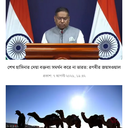
শেখ হাসিনার দেয়া বক্তব্য সমর্থন করে না ভারত: রণধীর জয়সওয়াল
প্রকাশ:
৭ আগস্ট ২০২৬, ১৯:৪২