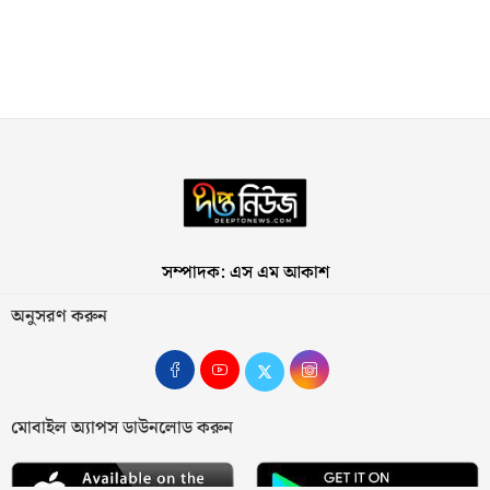
সম্পাদক: এস এম আকাশ
অনুসরণ করুন
মোবাইল অ্যাপস ডাউনলোড করুন