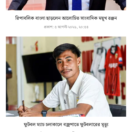
রিপাবলিক বাংলা ছাড়লেন আলোচিত সাংবাদিক ময়ূখ রঞ্জন
প্রকাশ:
৫ আগস্ট ২০২৬, ২০:৫৪
ফুটবল ম্যাচ চলাকালে বজ্রপাতে ফুটবলারের মৃত্যু