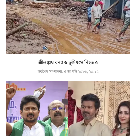
শ্রীলঙ্কায় বন্যা ও ভূমিধসে নিহত ৫
সর্বশেষ সম্পাদনা:
৫ আগস্ট ২০২৬, ২০:১২