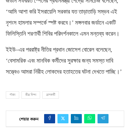
জর্ডান সফররত স্পেনের প্রধানমন্ত্রী পেদ্রো সানচেজ বলেছেন
,
‘
আমি আশা করি ইসরায়েলি সরকার যত তাড়াতাড়ি সম্ভব এই
নৃশংস হামলার সম্পর্কে স্পষ্ট করবে।’ মঙ্গলবার জর্ডানে একটি
ফিলিস্তিনি শরণার্থী শিবির পরিদর্শনকালে এমন মন্তব্য করেন।
ইইউ
–
এর পররাষ্ট্র নীতির প্রধান জোসেপ বোরেল বলেছেন
,
‘
বেসামরিক এবং মানবিক কর্মীদের সুরক্ষার জন্য সমস্ত দাবি
সত্ত্বেও আমরা নিরীহ লোকদের হতাহতের ঘটনা দেখতে পাচ্ছি।’
গাঁজা
তীব্র নিন্দা
ত্রাণকর্মী
শেয়ার করুন