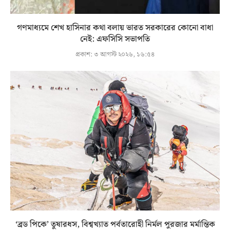
গণমাধ্যমে শেখ হাসিনার কথা বলায় ভারত সরকারের কোনো বাধা
নেই: এফসিসি সভাপতি
প্রকাশ:
৩ আগস্ট ২০২৬, ১৬:৫৪
‘ব্রড পিকে’ তুষারধস, বিশ্বখ্যাত পর্বতারোহী নির্মল পুরজার মর্মান্তিক