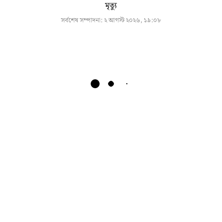
মৃত্যু
সর্বশেষ সম্পাদনা:
২ আগস্ট ২০২৬, ১৯:০৮