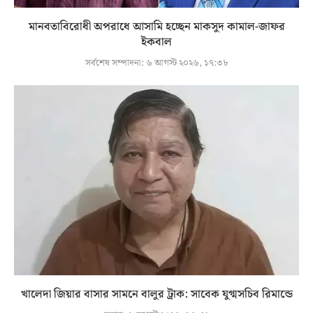
মানবতাবিরোধী অপরাধে আসামি হচ্ছেন মাকসুদ কামাল-জাফর
ইকবাল
সর্বশেষ সম্পাদনা:
৬ আগস্ট ২০২৬, ১৭:৩৮
খালেদা জিয়ার বাসার সামনে বালুর ট্রাক: সাবেক যুগ্মসচিব রিমান্ডে