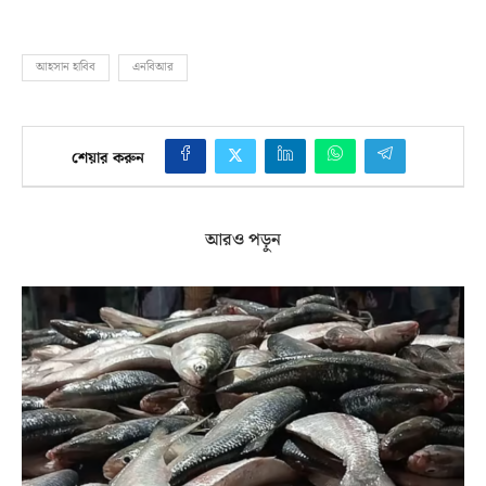
আহসান হাবিব
এনবিআর
শেয়ার করুন
আরও পড়ুন