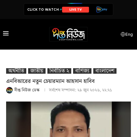
CLICK TO WATCH
NEWS
Eng
অর্থনীতি
জাতীয়
নির্বাচিত ২
বাণিজ্য
বাংলাদেশ
এনবিআরের নতুন চেয়ারম্যান আহসান হাবিব
দীপ্ত নিউজ ডেস্ক
সর্বশেষ সম্পাদনা:
২৯ জুন ২০২৬, ২২:২১