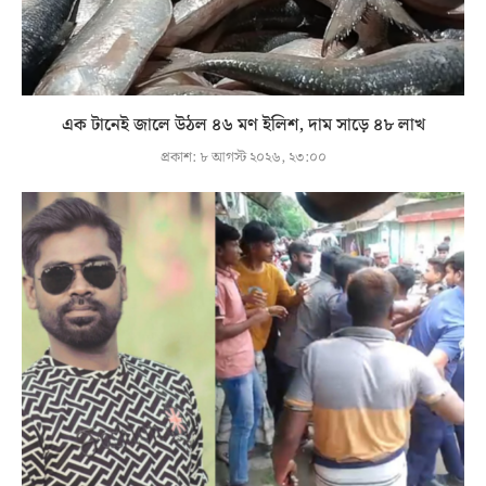
এক টানেই জালে উঠল ৪৬ মণ ইলিশ, দাম সাড়ে ৪৮ লাখ
প্রকাশ:
৮ আগস্ট ২০২৬, ২৩:০০