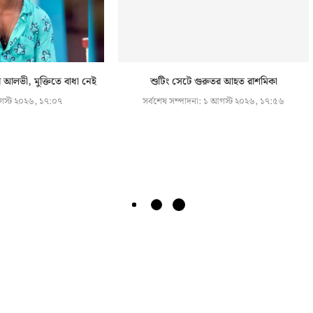
আলভী, মুক্তিতে বাধা নেই
শুটিং সেটে গুরুতর আহত রাশমিকা
স্ট ২০২৬, ১৭:০৭
সর্বশেষ সম্পাদনা:
১ আগস্ট ২০২৬, ১৭:৫৬