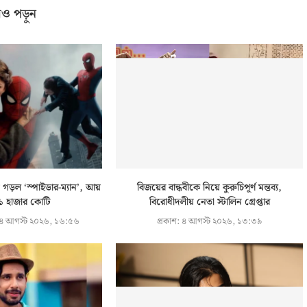
ও পড়ুন
 গড়ল ‘স্পাইডার-ম্যান’, আয়
বিজয়ের বান্ধবীকে নিয়ে কুরুচিপূর্ণ মন্তব্য,
১ হাজার কোটি
বিরোধীদলীয় নেতা স্টালিন গ্রেপ্তার
৪ আগস্ট ২০২৬, ১৬:৫৬
প্রকাশ:
৪ আগস্ট ২০২৬, ১৩:৩৯