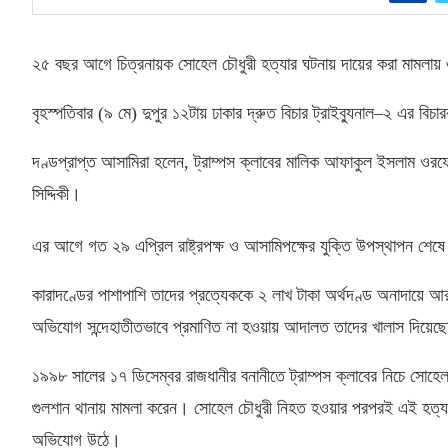
২৫ বছর আগে চিত্রনায়ক সোহেল চৌধুরী হত্যার ঘটনায় দায়ের করা মামলায়
বৃহস্পতিবার
(
৯ মে
)
দুপুর ১২টায় ঢাকার দ্রুত বিচার ট্রাইব্যুনাল
–
২ এর বিচার
দণ্ডপ্রাপ্ত আসামিরা হলেন
,
ট্রাম্পস ক্লাবের মালিক আফাকুল ইসলাম ওরফে 
সিদ্দিকী।
এর আগে গত ২৯ এপ্রিল রাষ্ট্রপক্ষ ও আসামিপক্ষের যুক্তি উপস্থাপন শে
কারাদণ্ডের পাশাপাশি তাদের প্রত্যেককে ২ লাখ টাকা অর্থদণ্ড অনাদায়ে
অভিযোগ সন্দেহাতীতভাবে প্রমাণিত না হওয়ায় আদালত তাদের খালাস দিয়েছ
১৯৯৮ সালের ১৭ ডিসেম্বর রাজধানীর বনানীতে ট্রাম্পস ক্লাবের নিচে সোহে
গুলশান থানায় মামলা করেন। সোহেল চৌধুরী নিহত হওয়ার পরপরই এই হত্যাক
অভিযোগ উঠে।