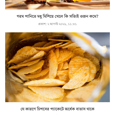
গরম পানিতে মধু মিশিয়ে খেলে কি সত্যিই ওজন কমে?
প্রকাশ:
২ আগস্ট ২০২৬, ১১:৩১
যে কারণে চিপসের প্যাকেটে অর্ধেক বাতাস থাকে