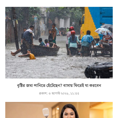
বৃষ্টির জমা পানিতে হেঁটেছেন? বাসায় ফিরেই যা করবেন
প্রকাশ:
৩ আগস্ট ২০২৬, ১১:৫৫