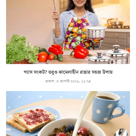
গ্যাস সংকট? তবুও ঝামেলাহীন রান্নার সহজ উপায়
প্রকাশ:
৩ আগস্ট ২০২৬, ১১:২৪