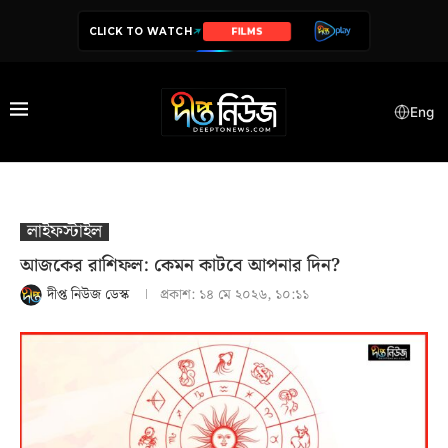
CLICK TO WATCH
SERIES
Eng
লাইফস্টাইল
আজকের রাশিফল: কেমন কাটবে আপনার দিন?
দীপ্ত নিউজ ডেস্ক
প্রকাশ:
১৪ মে ২০২৬, ১০:১১