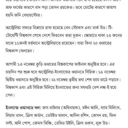
অফ ফর্মের কারণে বাদ পড়া জেসন রয়কেও। তবে চোটের কারণে জায়গা
হয়নি জনি বেয়ারস্টোর।
অস্ট্রেলিয়া সফরে বিশ্রামে রাখা হয়েছে বেন স্টোকস এবং মার্ক উড। টি-
টোয়েন্টি বিশ্বকাপ শেষে দেশে ফিরবেন তারা দুজন। স্কোয়াডে থাকা ১৫ জনের
মাঝে ১১জনই বর্তমানে অস্ট্রেলিয়াতে রয়েছেন। যারা কিনা ২০ ওভারের
বিশ্বকাপ খেলছেন।
আগামী ১৩ নভেম্বর কুড়ি ওভারের বিশ্বকাপের ফাইনাল অনুষ্ঠিত হবে। এর
চারদিন পর শুরু হবে অস্ট্রেলিয়া-ইংল্যান্ডের ওয়ানডে সিরিজ। ১৯ নভেম্বর
দ্বিতীয় ওয়ানডে অনুষ্ঠিত হবে। ২২ নভেম্বর তৃতীয় তথা শেষ ম্যাচ মাঠে গড়াবে।
বিশ্বকাপ এবং এই সিরিজ মিলিয়ে ইংল্যান্ডের জন্য সফরটা বেশ লম্বা-ই হয়ে
গেল।
ইংল্যান্ড ওয়ানডে দল:
জস বাটলার (অধিনায়ক), মঈন আলি, স্যাম বিলিংস,
লিয়াম ডসন, ক্রিস জর্ডান, ডেউইড মালান, আদিল রশিদ, জেসন রয়, ফিল
সল্ট, অলি পোপ, জেমস ভিঞ্চি, ডেভিড উইলি, ক্রিস ওকস, লুক উড।