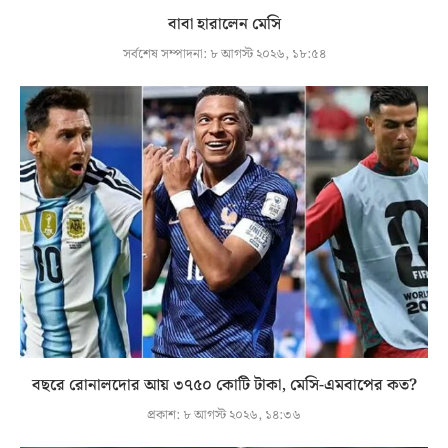
বাবা হারালেন মেসি
সর্বশেষ সম্পাদনা:
৮ আগস্ট ২০২৬, ১৮:৫৪
বছরে রোনালদোর আয় ৩৭৫০ কোটি টাকা, মেসি-এমবাপের কত?
প্রকাশ:
৮ আগস্ট ২০২৬, ১৪:৩৬