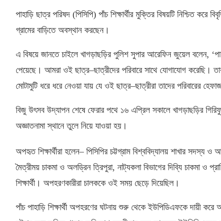
পাহাড়ি ছাত্র পরিষদ
(
পিসিপি
)
পাঁচ শিক্ষার্থীর মুক্তির বিষয়টি নিশ্চিত করে 
গ্রামের বাড়িতে অবস্থান করছেন।
এ বিষয়ে জানতে চাইলে খাগড়াছড়ির পুলিশ সুপার আরেফিন জুয়েল বলেন
, ‘
পা
পেয়েছে। আমরা ওই ছাত্র
–
ছাত্রীদের পরিবারে সাথে যোগাযোগ করেছি। ত
মোটামুটি ধরে ধরে নেওয়া যায় যে ওই ছাত্র
–
ছাত্রীরা তাদের পরিবারের হে
বিজু উৎসব উদ্‌যাপন শেষে ফেরার পথে ১৬ এপ্রিল সকালে খাগড়াছড়ির গিরিফু
অজ্ঞাতনামা স্থানে তুলে নিয়ে যাওয়া হয়।
অপহৃত শিক্ষার্থীরা হলেন
–
পিসিপির চট্টগ্রাম বিশ্ববিদ্যালয় শাখার সদস্য ও আ
মৈত্রীময় চাকমা ও অলড্রিন ত্রিপুরা
,
নাট্যকলা বিভাগের দিব্যি চাকমা ও প্র
শিক্ষার্থী। অপহরণকারীরা চালককে ওই সময় ছেড়ে দিয়েছিল।
পাঁচ পাহাড়ি শিক্ষার্থী অপহরণের ঘটনায় শুরু থেকে ইউপিডিএফকে দায়ী করে