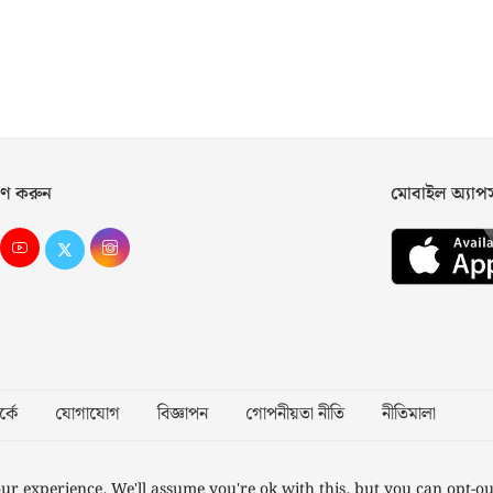
ণ করুন
মোবাইল অ্যা
্কে
যোগাযোগ
বিজ্ঞাপন
গোপনীয়তা নীতি
নীতিমালা
Desig
ur experience. We'll assume you're ok with this, but you can opt-ou