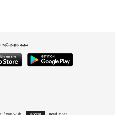
পস ডাউনলোড করুন
ned and Developed by
Nusratech Pte Ltd.
t if you wish.
Accept
Read More