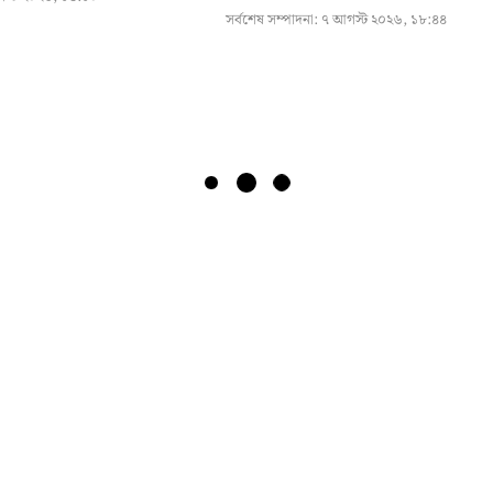
সর্বশেষ সম্পাদনা:
৭ আগস্ট ২০২৬, ১৮:৪৪