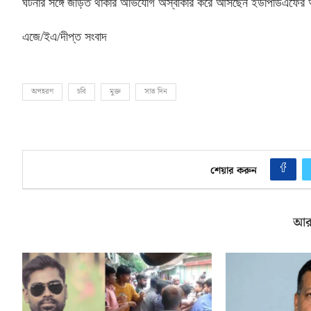
ঘটনার সঙ্গে জড়িত থাকার অভিযোগ অস্বীকার করে আসছেন ইউপিডিএফের 
এজে
/
ইএ
/
দীপ্ত সংবাদ
অপহরণ
চবি
মুক্ত
সাত দিন
শেয়ার করুন
আর