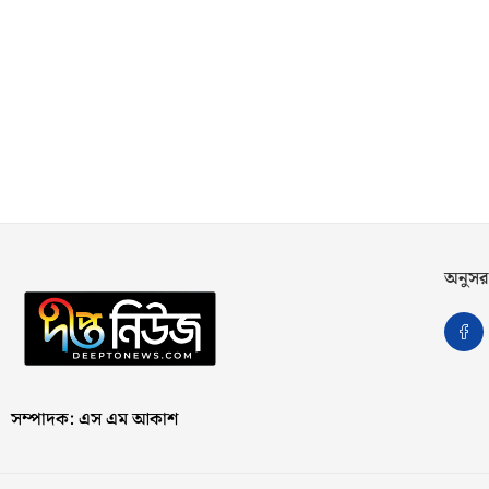
অনুসর
সম্পাদক: এস এম আকাশ