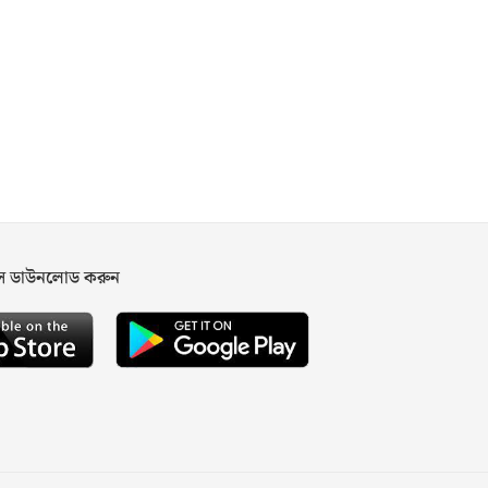
পস ডাউনলোড করুন