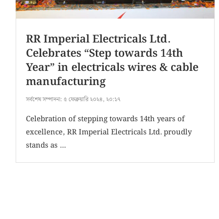
RR Imperial Electricals Ltd.
Celebrates “Step towards 14th
Year” in electricals wires & cable
manufacturing
সর্বশেষ সম্পাদনা:
৫ ফেব্রুয়ারি ২০২৪, ২০:১৭
Celebration of stepping towards 14th years of
excellence, RR Imperial Electricals Ltd. proudly
stands as …