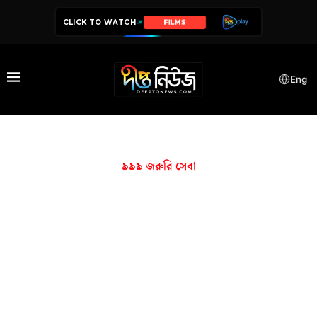
CLICK TO WATCH
FILMS
Eng
৯৯৯ জরুরি সেবা