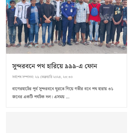
সুন্দরবনে পথ হারিয়ে ৯৯৯-এ ফোন
সর্বশেষ সম্পাদনা:
২৬ ফেব্রুয়ারি ২০২৪, ২৩:৩০
বাগেরহাটের পূর্ব সুন্দরবনে ঘুরতে গিয়ে গভীর বনে পথ হারায় ৩১
জনের একটি পর্যটক দল। এসময় …