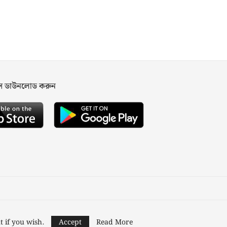
পস ডাউনলোড করুন
ned and Developed by
Nusratech Pte Ltd.
t if you wish.
Accept
Read More