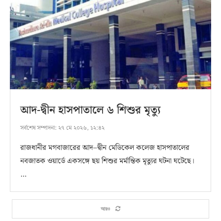
আদ-দ্বীন হাসপাতালে ৬ শিশুর মৃত্যু
সর্বশেষ সম্পাদনা:
২৭ মে ২০২৬, ১২:৪২
রাজধানীর মগবাজারের আদ–দ্বীন মেডিকেল কলেজ হাসপাতালের
নবজাতক ওয়ার্ডে একসঙ্গে ছয় শিশুর মর্মান্তিক মৃত্যুর ঘটনা ঘটেছে।
…
আরও