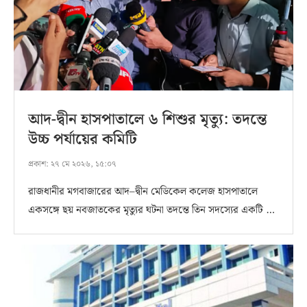
আদ-দ্বীন হাসপাতালে ৬ শিশুর মৃত্যু: তদন্তে
উচ্চ পর্যায়ের কমিটি
প্রকাশ:
২৭ মে ২০২৬, ১৫:০৭
রাজধানীর মগবাজারের আদ–দ্বীন মেডিকেল কলেজ হাসপাতালে
একসঙ্গে ছয় নবজাতকের মৃত্যুর ঘটনা তদন্তে তিন সদস্যের একটি …