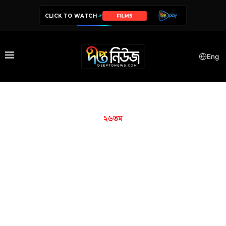
CLICK TO WATCH
FILMS
Eng
২৬তম