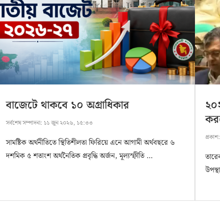
বাজেটে থাকবে ১০ অগ্রাধিকার
২০২
করছ
সর্বশেষ সম্পাদনা:
১১ জুন ২০২৬, ১৫:৩৩
প্রকাশ
সামষ্টিক অর্থনীতিতে স্থিতিশীলতা ফিরিয়ে এনে আগামী অর্থবছরে ৬
দশমিক ৫ শতাংশ অর্থনৈতিক প্রবৃদ্ধি অর্জন, মূল্যস্ফীতি …
তারে
উপস্