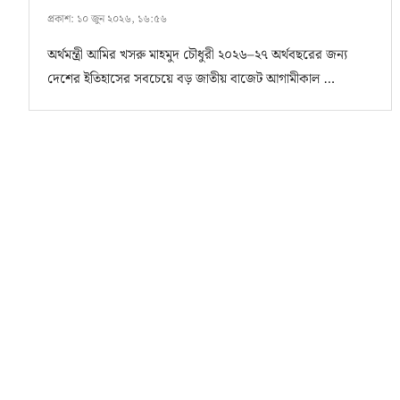
প্রকাশ:
১০ জুন ২০২৬, ১৬:৫৬
অর্থমন্ত্রী আমির খসরু মাহমুদ চৌধুরী ২০২৬–২৭ অর্থবছরের জন্য
দেশের ইতিহাসের সবচেয়ে বড় জাতীয় বাজেট আগামীকাল …