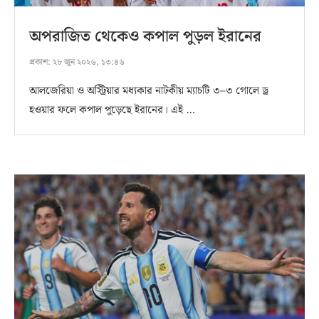
অপরাজিত থেকেও কপাল পুড়ল ইরানের
প্রকাশ:
২৮ জুন ২০২৬, ১৩:৪৬
আলজেরিয়া ও অস্ট্রিয়ার মধ্যকার নাটকীয় ম্যাচটি ৩–৩ গোলে ড্র
হওয়ার ফলে কপাল পুড়েছে ইরানের। এই …