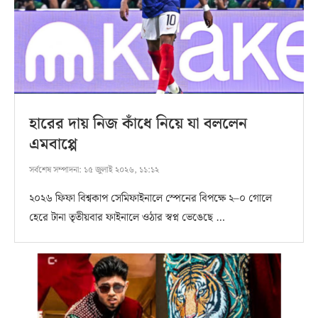
হারের দায় নিজ কাঁধে নিয়ে যা বললেন
এমবাপ্পে
সর্বশেষ সম্পাদনা:
১৫ জুলাই ২০২৬, ১১:১২
২০২৬ ফিফা বিশ্বকাপ সেমিফাইনালে স্পেনের বিপক্ষে ২–০ গোলে
হেরে টানা তৃতীয়বার ফাইনালে ওঠার স্বপ্ন ভেঙেছে …