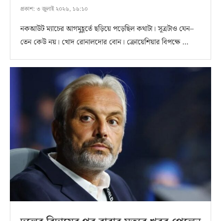
প্রকাশ:
৩ জুলাই ২০২৬, ১৬:১০
নকআউট ম্যাচের আগমুহূর্তে ছড়িয়ে পড়েছিল কথাটা। সূত্রটাও যেন–
তেন কেউ নয়। খোদ রোনালদোর বোন। ক্রোয়েশিয়ার বিপক্ষে …