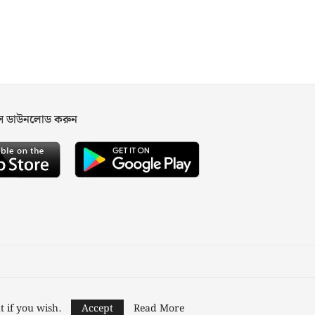
পস ডাউনলোড করুন
ned and Developed by
Nusratech Pte Ltd.
t if you wish.
Accept
Read More