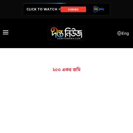
CLICK TO WATCH
SERIES
Eng
২০০ একর জমি