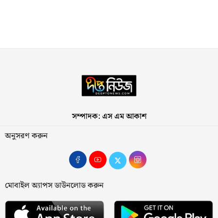
সম্পাদক: এস এম আকাশ
অনুসরণ করুন
মোবাইল অ্যাপস ডাউনলোড করুন