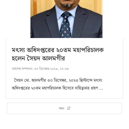
মৎস্য অধিদপ্তরের ২০তম মহাপরিচালক
হলেন সৈয়দ আলমগীর
সর্বশেষ সম্পাদনা:
৩০ ডিসেম্বর ২০২৩, ১৭:০৪
সৈয়দ মো. আলমগীর ৩০ ডিসেম্বর, ২০২৩ খ্রিস্টাব্দে মৎস্য
অধিদপ্তরের ২০তম মহাপরিচালক হিসেবে দায়িত্বভার গ্রহণ …
আরও