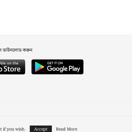
পস ডাউনলোড করুন
ned and Developed by
Nusratech Pte Ltd.
t if you wish.
Accept
Read More