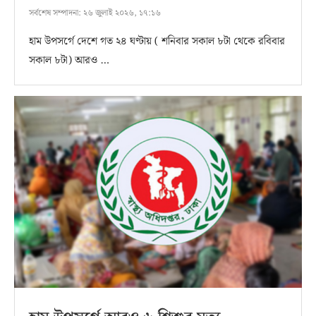
সর্বশেষ সম্পাদনা:
২৬ জুলাই ২০২৬, ১৭:১৬
হাম উপসর্গে দেশে গত ২৪ ঘণ্টায় ( শনিবার সকাল ৮টা থেকে রবিবার
সকাল ৮টা) আরও …