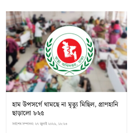
হাম উপসর্গে থামছে না মৃত্যু মিছিল, প্রাণহানি
ছাড়ালো ৮২৫
সর্বশেষ সম্পাদনা:
২৭ জুলাই ২০২৬, ১৮:২৩