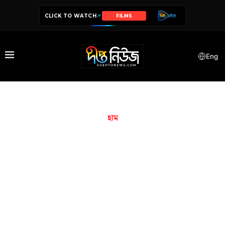
CLICK TO WATCH
SERIES
Eng
হাম