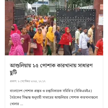
আশুলিয়ায় ১৫ পোশাক কারখানায় সাধারণ
ছুটি
প্রকাশ:
৮ সেপ্টেম্বর ২০২৪, ১২:১৭
বাংলাদেশ পোশাক প্রস্তুত ও রপ্তানিকারক সমিতি’র (বিজিএমইএ)
বৈঠকের সিদ্ধান্ত অনুযায়ী সাভারের আশুলিয়ার পোশাক কারখানাগুলো
খোলার …