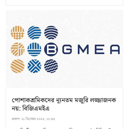
পোশাকশ্রমিকদের ন্যূনতম মজুরি লজ্জাজনক
নয়: বিজিএমইএ
প্রকাশ:
২১ ডিসেম্বর ২০২৩, ১১:৪৪