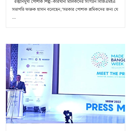
রপ্তানিমুখী পোশাক শিল্প–কারখানা মালিকদের সংগঠন বিজিএমইএ
সভাপতি ফারুক হাসান বলেছেন,‘সরকার পোশাক শ্রমিকদের জন্য যে
…