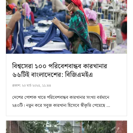
বিশ্বসেরা ১০০ পরিবেশবান্ধব কারখানার
৬৬টিই বাংলাদেশের: বিজিএমইএ
প্রকাশ:
২০ মার্চ ২০২৫, ১১:৪৪
দেশের পোশাক খাতে পরিবেশবান্ধব কারখানার সংখ্যা বর্তমানে
২৪০টি। নতুন করে সবুজ কারখানা হিসেবে স্বীকৃতি পেয়েছে …