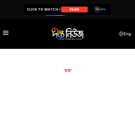
CLICK TO WATCH
FILMS
Eng
’বস’