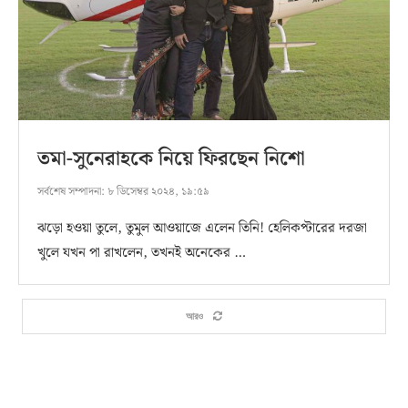
তমা-সুনেরাহকে নিয়ে ফিরছেন নিশো
সর্বশেষ সম্পাদনা:
৮ ডিসেম্বর ২০২৪, ১৯:৫৯
ঝড়ো হওয়া তুলে, তুমুল আওয়াজে এলেন তিনি! হেলিকপ্টারের দরজা
খুলে যখন পা রাখলেন, তখনই অনেকের …
আরও