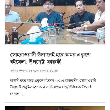
সোহরাওয়ার্দী উদ্যানেই হবে অমর একুশে
বইমেলা: উপদেষ্টা ফারুকী
সর্বশেষ সম্পাদনা:
১৩ নভেম্বর ২০২৪, ১৬:৪৮
আগামী বছর অমর একুশে বইমেলা–২০২৫ রাজধানীর সোহরাওয়ার্দী
উদ্যানেই অনুষ্ঠিত হবে বলে জানিয়েছেন সংস্কৃতিবিষয়ক উপদেষ্টা
মোস্তফা …