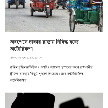
অবশেষে ঢাকার রাস্তায় নিষিদ্ধ হচ্ছে
অটোরিকশা
প্রকাশ:
২৩ জুন ২০২৬, ১৫:০০
কৃত্রিম বুদ্ধিমত্তাভিত্তিক (এআই) ক্যামেরা স্থাপনের ফলে রাজধানীর
ট্রাফিক ব্যবস্থায় কিছুটা শৃঙ্খলা ফিরেছে। তবে ব্যাটারিচালিত
অটোরিকশার …