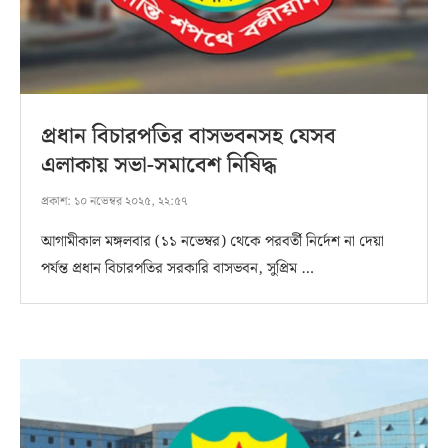
প্রধান বিচারপতির বাসভবনসহ যেসব
এলাকায় সভা-সমাবেশ নিষিদ্ধ
প্রকাশ:
১০ নভেম্বর ২০২৫, ২২:৫৭
আগামীকাল মঙ্গলবার (১১ নভেম্বর) থেকে পরবর্তী নির্দেশ না দেয়া
পর্যন্ত প্রধান বিচারপতির সরকারি বাসভবন, সুপ্রিম …