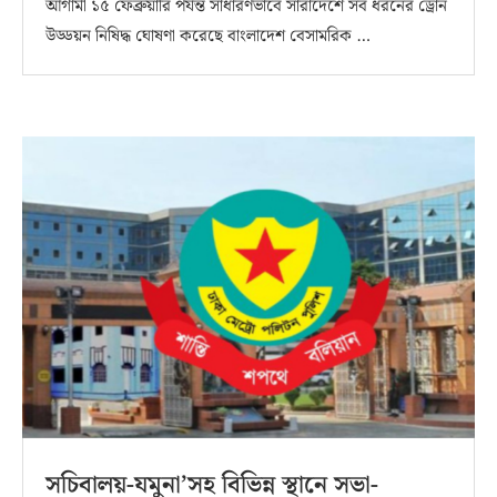
আগামী ১৫ ফেব্রুয়ারি পর্যন্ত সাধারণভাবে সারাদেশে সব ধরনের ড্রোন
উড্ডয়ন নিষিদ্ধ ঘোষণা করেছে বাংলাদেশ বেসামরিক …
সচিবালয়-যমুনা’সহ বিভিন্ন স্থানে সভা-