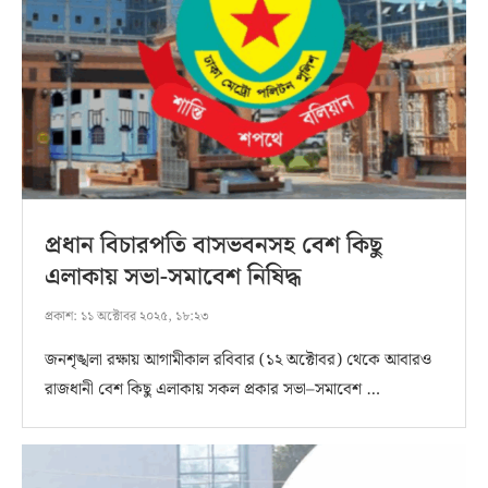
প্রধান বিচারপতি বাসভবনসহ বেশ কিছু
এলাকায় সভা-সমাবেশ নিষিদ্ধ
প্রকাশ:
১১ অক্টোবর ২০২৫, ১৮:২৩
জনশৃঙ্খলা রক্ষায় আগামীকাল রবিবার (১২ অক্টোবর) থেকে আবারও
রাজধানী বেশ কিছু এলাকায় সকল প্রকার সভা–সমাবেশ …