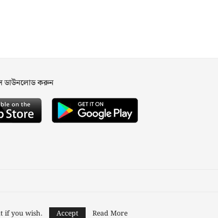
পস ডাউনলোড করুন
ned and Developed by
Nusratech Pte Ltd.
t if you wish.
Accept
Read More