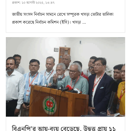
প্রকাশ:
১০ আগস্ট ২০২৫, ১৩:৪৭
জাতীয় সংসদ নির্বাচন সামনে রেখে সম্পূরক খসড়া ভোটার তালিকা
প্রকাশ করেছে নির্বাচন কমিশন (ইসি)। খসড়া …
বিএনপি’র আয়-ব্যয় বেড়েছে, উদ্বৃত্ত প্রায় ১১