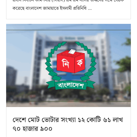
প্রধান নির্বাচন কমিশনার (সিইসি) এম এম নাসির উদ্দিনের সঙ্গে বৈঠক
করেছে বাংলাদেশ জামায়াতে ইসলামী প্রতিনিধি …
দেশে মোট ভোটার সংখ্যা ১২ কোটি ৬১ লাখ
৭০ হাজার ৯০০