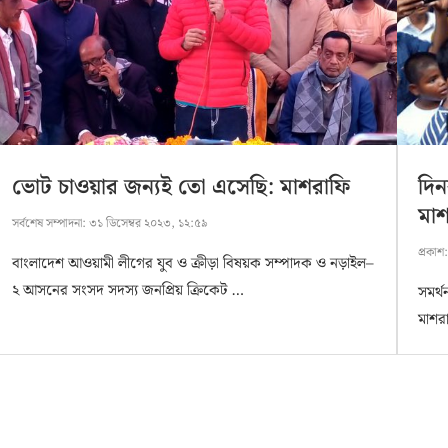
ভোট চাওয়ার জন্যই তো এসেছি: মাশরাফি
দিন
মা
সর্বশেষ সম্পাদনা:
৩১ ডিসেম্বর ২০২৩, ১২:৫৯
প্রকাশ
বাংলাদেশ আওয়ামী লীগের যুব ও ক্রীড়া বিষয়ক সম্পাদক ও নড়াইল–
২ আসনের সংসদ সদস্য জনপ্রিয় ক্রিকেট …
সমর্
মাশর