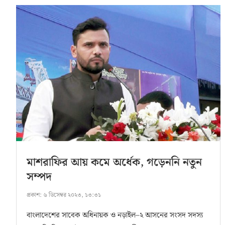
মাশরাফির আয় কমে অর্ধেক, গড়েননি নতুন
সম্পদ
প্রকাশ:
৬ ডিসেম্বর ২০২৩, ১৩:৩১
বাংলাদেশের সাবেক অধিনায়ক ও নড়াইল–২ আসনের সংসদ সদস্য