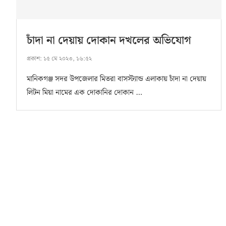
চাঁদা না দেয়ায় দোকান দখলের অভিযোগ
প্রকাশ:
১৫ মে ২০২৩, ১৬:৫২
মানিকগঞ্জ সদর উপজেলার মিতরা বাসস্ট্যান্ড এলাকায় চাঁদা না দেয়ায়
লিটন মিয়া নামের এক দোকানির দোকান …