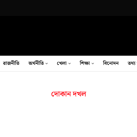
রাজনীতি
অর্থনীতি
খেলা
শিক্ষা
বিনোদন
তথ‍্য 
দোকান দখল