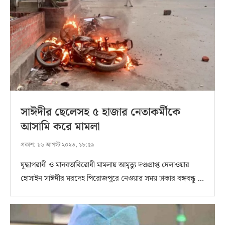
সাঈদীর ছেলেসহ ৫ হাজার নেতাকর্মীকে
আসামি করে মামলা
প্রকাশ:
১৬ আগস্ট ২০২৩, ১৮:৫৯
যুদ্ধাপরাধী ও মানবতাবিরোধী মামলায় আমৃত্যু দণ্ডপ্রাপ্ত দেলাওয়ার
হোসাইন সাঈদীর মরদেহ পিরোজপুরে নেওয়ার সময় ঢাকার বঙ্গবন্ধু …