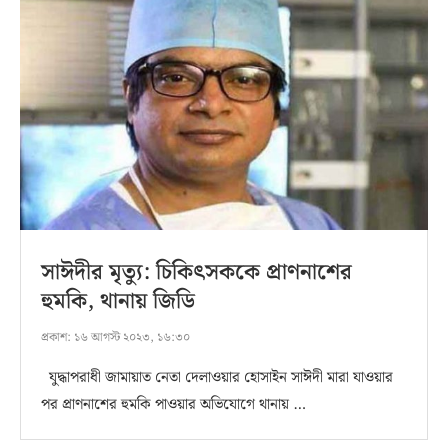
সাঈদীর মৃত্যু: চিকিৎসককে প্রাণনাশের
হুমকি, থানায় জিডি
প্রকাশ:
১৬ আগস্ট ২০২৩, ১৬:৩০
যুদ্ধাপরাধী জামায়াত নেতা দেলাওয়ার হোসাইন সাঈদী মারা যাওয়ার
পর প্রাণনাশের হুমকি পাওয়ার অভিযোগে থানায় …