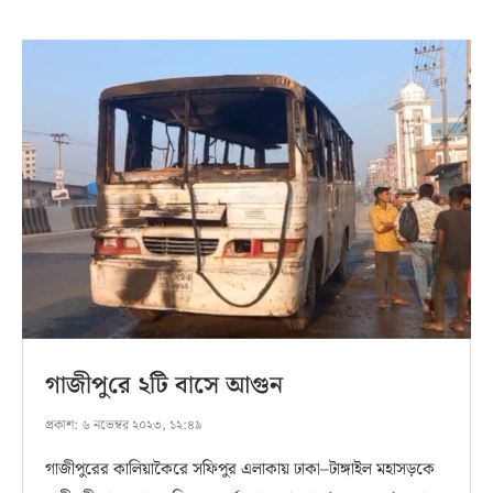
গাজীপু‌রে ২টি বাসে আগুন
প্রকাশ:
৬ নভেম্বর ২০২৩, ১২:৪৯
গাজীপুরের কালিয়াকৈরে সফিপুর এলাকায় ঢাকা–টাঙ্গাইল মহাসড়কে