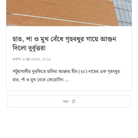
হাত, পা ও মুখ বেঁধে গৃহবধুর গায়ে আগুন
দিলো দুর্বৃত্তরা
প্রকাশ:
৯ জুন ২০২৩, ১২:১৯
পটুয়াখালীর দুমকিতে হালিমা আক্তার মীম (২০) নামের এক গৃহবধুর
হাত, পাঁ ও মুখ বেধে কেরোসিন …
আরও