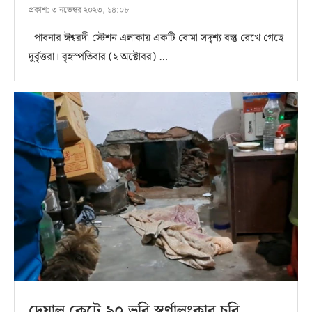
প্রকাশ:
৩ নভেম্বর ২০২৩, ১৪:০৮
পাবনার ঈশ্বরদী স্টেশন এলাকায় একটি বোমা সদৃশ্য বস্তু রেখে গেছে
দুর্বৃত্তরা। বৃহস্পতিবার (২ অক্টোবর) …
দেয়াল কেটে ৯০ ভরি স্বর্ণালংকার চুরি