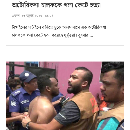
অটোরিকশা চালককে গলা কেটে হত্যা
প্রকাশ:
১৩ জুলাই ২০২৩, ১৪:০৪
টাঙ্গাইলের ঘাটাইলে বাড়িতে ঢুকে আলম নামে এক অটোরিকশা
চালককে গলা কেটে হত্যা করেছে দুর্বৃত্তরা। বুধবার …