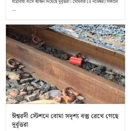
যাত্রীবাহী বা‌সে আগুন দি‌য়ে‌ছে দুর্বৃত্তরা। সোমবার (৫ নভেম্বর) সকালে
…
ঈশ্বরদী স্টেশনে বোমা সদৃশ্য বস্তু রেখে গেছে
দূর্বৃত্তরা