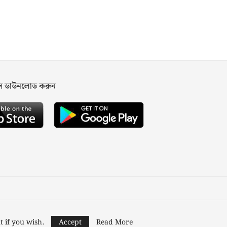
পস ডাউনলোড করুন
ned and Developed by
Nusratech Pte Ltd.
t if you wish.
Accept
Read More