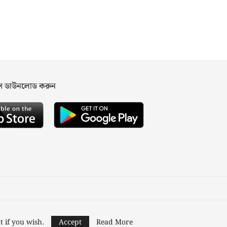
পস ডাউনলোড করুন
ned and Developed by
Nusratech Pte Ltd.
t if you wish.
Accept
Read More