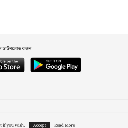
পস ডাউনলোড করুন
ned and Developed by
Nusratech Pte Ltd.
t if you wish.
Accept
Read More