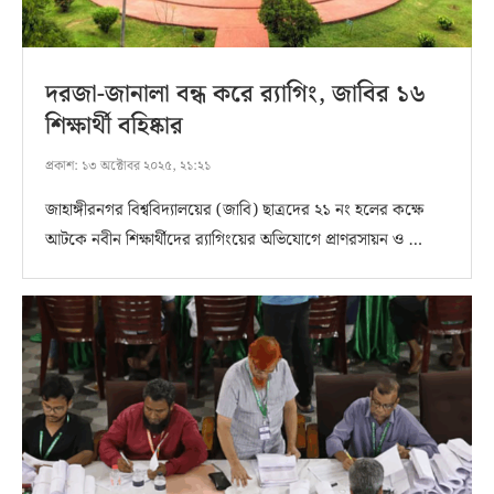
দরজা-জানালা বন্ধ করে র‍্যাগিং, জাবির ১৬
শিক্ষার্থী বহিষ্কার
প্রকাশ:
১৩ অক্টোবর ২০২৫, ২১:২১
জাহাঙ্গীরনগর বিশ্ববিদ্যালয়ের (জাবি) ছাত্রদের ২১ নং হলের কক্ষে
আটকে নবীন শিক্ষার্থীদের র‍্যাগিংয়ের অভিযোগে প্রাণরসায়ন ও …