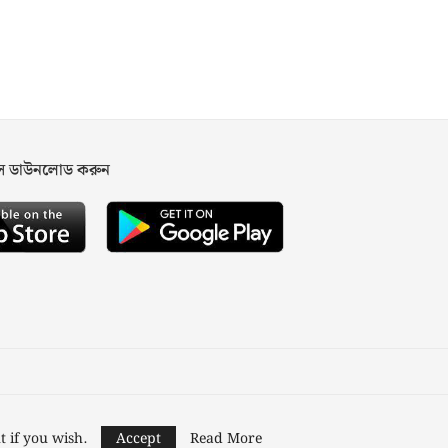
পস ডাউনলোড করুন
ned and Developed by
Nusratech Pte Ltd.
t if you wish.
Accept
Read More