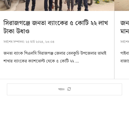
সিরাজগঞ্জে জনতা ব্যাংকের ৫ কোটি ২২ লাখ
জনত
টাকা উধাও
মান
সর্বশেষ সম্পাদনা:
২৫ মার্চ ২০২৪, ২৩:০৪
সর্বশে
জনতা ব্যাংক পিএলসি সিরাজগঞ্জ জেলার বেলকুচি উপজেলার তামাই
গাইবা
শাখার ব্যাংকের ক্যাশভোল্ট থেকে ৫ কোটি ২২ …
বাজার
আরও