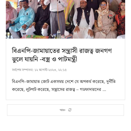
বিএনপি-জামায়াতের সন্ত্রাসী রাজত্ব জনগণ
ভুলে যায়নি -বস্ত্র ও পাটমন্ত্রী
সর্বশেষ সম্পাদনা:
১২ আগস্ট ২০২৩, ২২:১৫
বিএনপি–জামায়াত জোট একসময় দেশে যে অপকর্ম করেছে, দুর্নীতি
করেছে, লুটপাট করেছে, সন্ত্রাসের রাজত্ব – গডফাদারদের …
আরও