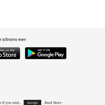
পস ডাউনলোড করুন
ned and Developed by
Nusratech Pte Ltd.
t if you wish.
Accept
Read More