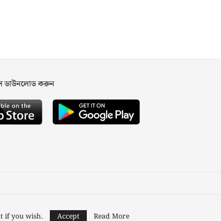
পস ডাউনলোড করুন
ned and Developed by
Nusratech Pte Ltd.
t if you wish.
Accept
Read More