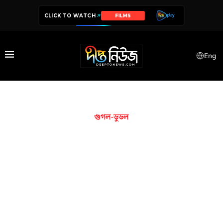
CLICK TO WATCH
FILMS
Eng
গুগল-ডুডল