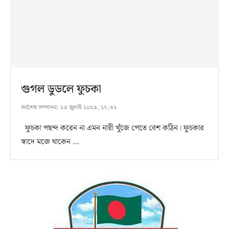
গুগল ডুডলে ফুচকা
সর্বশেষ সম্পাদনা:
১৩ জুলাই ২০২৩, ১৭:৩২
ফুচকা পছন্দ করেন না এমন নারী খুঁজে পেতে বেশ কঠিন। ফুচকার
স্বাদে মজে থাকেন …