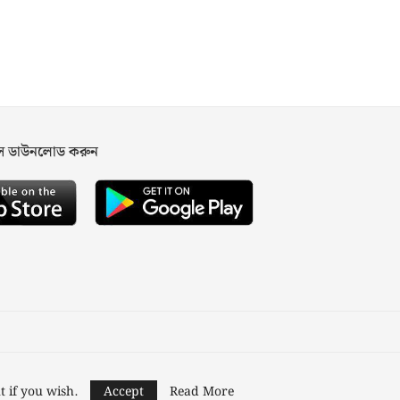
পস ডাউনলোড করুন
ned and Developed by
Nusratech Pte Ltd.
t if you wish.
Accept
Read More